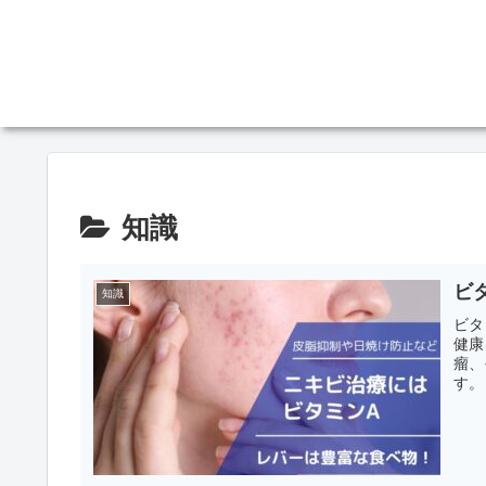
知識
ビ
知識
ビタ
健康
瘤、
す。