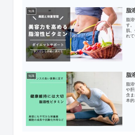
脂
知識
脂溶
す。
肌、
れて
脂
知識
脂溶
や肝
含ま
本的