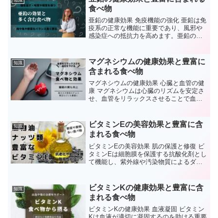
食べ物
亜鉛の健康効果 免疫機能の強化 亜鉛は免
疫系の正常な機能に重要であり、風邪や
感染症への抵抗力を高めます。亜鉛の不
足は免疫応答を低下させ、感染症に対す
る脆弱性を高める可能性があります。 細
胞の成長と修復 亜鉛は細胞成長と分裂に
マグネシウムの健康効果と豊富に
知識
関与し、皮膚の修...
含まれる食べ物
マグネシウムの健康効果 心臓と血管の健
康 マグネシウムは心臓のリズムを安定さ
せ、血管をリラックスさせることで血圧
を下げる効果があります。これにより、
心臓病や高血圧のリスクが減少します。
骨の健康 マグネシウムはカルシウムと共
ビタミンEの美容効果と豊富に含
知識
に骨組織の形成に...
まれる食べ物
ビタミンEの美容効果 肌の保護と修復 ビ
タミンEは細胞膜を保護する抗酸化剤とし
て機能し、紫外線や汚染物質によるダメ
ージから肌を守ります。また、ビタミンE
は肌の自然な治癒プロセスをサポート
し、乾燥や炎症を軽減するのに役立ちま
ビタミンKの健康効果と豊富に含
知識
す。 抗老化効果 ...
まれる食べ物
ビタミンKの健康効果 血液凝固 ビタミン
Kは血液が適切に凝固するのを助ける重要