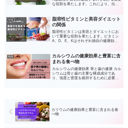
な役割を果たします。これにより、出血
を防ぎ、傷が適切に治癒するのをサポー
トします。 骨の健康 ビタミンKは、カル
シウムが骨に結合するのを助け、骨の密
脂溶性ビタミンと美容ダイエット
知識
度を高めること...
の関係
脂溶性ビタミンは美容とダイエットにお
いて重要な役割を果たします。ビタミン
A、D、E、Kはそれぞれ独自の健康効果
を持ち、美しい肌、健康な髪、強い爪、
そして体重管理にプラスの影響を与える
とされています。 脂溶性ビタミンとは？
カルシウムの健康効果と豊富に含
知識
脂溶性ビタミンは脂...
まれる食べ物
カルシウムの健康効果 骨と歯の健康 カル
シウムは骨と歯の主要な構成成分であ
り、強度と密度を維持するために必要で
す。カルシウムの摂取が不足すると、骨
粗しょう症や歯の問題を引き起こすリス
クが高まります。 筋肉機能 カルシウムは
筋肉収縮に重要な役...
カリウムの健康効果と豊富に含まれる食
べ物