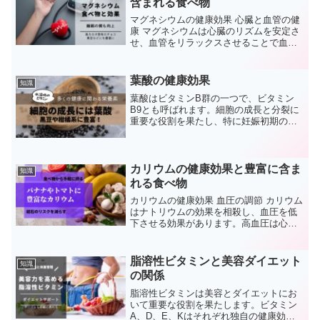
含まれる食べ物
マグネシウムの健康効果 心臓と血管の健
康 マグネシウムは心臓のリズムを安定さ
せ、血管をリラックスさせることで血圧
を下げる効果があります。これにより、
心臓病や高血圧のリスクが減少します。
骨の健康 マグネシウムはカルシウムと共
葉酸の健康効果
知識
に骨組織の形成に...
葉酸はビタミンB群の一つで、ビタミン
B9とも呼ばれます。細胞の成長と分裂に
重要な役割を果たし、特に妊娠初期の胎
児の健康に不可欠です。ここでは、葉酸
の健康効果、推奨される摂取量、豊富に
含まれる食品、および葉酸摂取に関する
注意点について詳しく解...
カリウムの健康効果と豊富に含ま
知識
れる食べ物
カリウムの健康効果 血圧の調節 カリウム
はナトリウムの効果を相殺し、血圧を低
下させる効果があります。高血圧は心臓
病や脳卒中のリスクを高めるため、適切
なカリウムの摂取はこれらのリスクを減
少させることに寄与します。 心臓の健康
脂溶性ビタミンと美容ダイエット
知識
カリウムは心臓の...
の関係
脂溶性ビタミンは美容とダイエットにお
いて重要な役割を果たします。ビタミン
A、D、E、Kはそれぞれ独自の健康効果