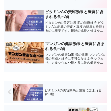
を持ち、美しい肌、健康な髪、強い爪、
そして体重管理にプラスの影響を与える
とされています。 脂溶性ビタミンとは？
ビタミンAの美容効果と豊富に含
知識
脂溶性ビタミンは脂...
まれる食べ物
ビタミンAの美容効果 肌の健康維持 ビタ
ミンAは皮膚の表皮と真皮の健康を維持す
るのに重要です。細胞の成長と修復を助
け、乾燥肌、粉瘤、そして早期の老化徴
候である細かい線やしわの予防に役立ち
ます。 アクネの治療 レチノイドとして知
マンガンの健康効果と豊富に含ま
知識
られるビタミン...
れる食べ物
マンガンの健康効果 骨の健康 マンガンは
骨の形成と維持に不可欠なミネラルであ
り、カルシウムや銅と共に骨の健康をサ
ポートします。特に、骨密度の低下を防
ぐのに役立ちます。 抗酸化作用 マンガン
は抗酸化酵素の一部であり、細胞をフリ
ーラジカルから守...
ビタミンAの美容効果と豊富に含まれる
食べ物